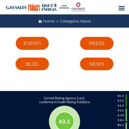
Home
Categoria: News

9
EVENTI
PRESS
BLOG
NEWS