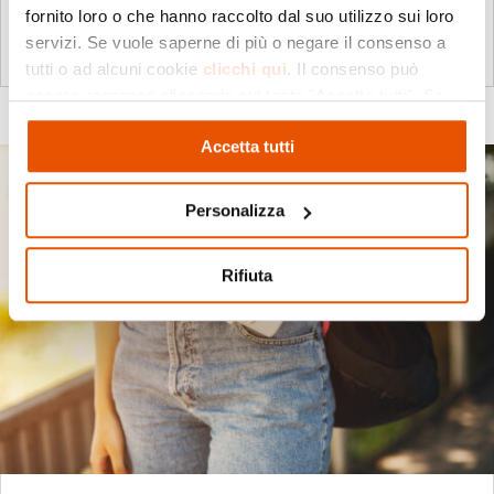
fornito loro o che hanno raccolto dal suo utilizzo sui loro
corridoio, asse portante della...
servizi. Se vuole saperne di più o negare il consenso a
leggi tutto
tutti o ad alcuni cookie
clicchi qui
. Il consenso può
essere espresso cliccando sul tasto "Accetta tutti". Se
non vuole i cookie di profilazione può negare il consenso
Accetta tutti
cliccando sul tasto "Rifiuta"
Personalizza
Rifiuta