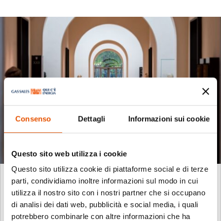
Consenso
Dettagli
Informazioni sui cookie
Questo sito web utilizza i cookie
Questo sito utilizza cookie di piattaforme social e di terze
parti, condividiamo inoltre informazioni sul modo in cui
Gas Sales per la Ricci Oddi: l’energia che
accende l’arte a Piacenza
utilizza il nostro sito con i nostri partner che si occupano
Apr 28, 2026
|
News
,
Piacenza
di analisi dei dati web, pubblicità e social media, i quali
potrebbero combinarle con altre informazioni che ha
La nostra azienda mecenate per il restyling del