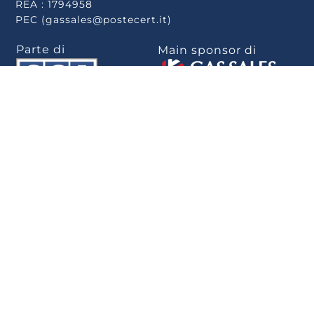
REA : 1794958
PEC (gassales@postecert.it)
Parte di
Main sponsor di
Scarica la app
.
Privacy Policy
–
Cookie Policy
–
Rivedi le tue
scelte sui cookie
–
Note Legali
–
Privacy
–
Whistleblowing
–
Politica per la
parità di genere
–
Informativa Whistleblowing
–
Dichiarazione di
accessibilità