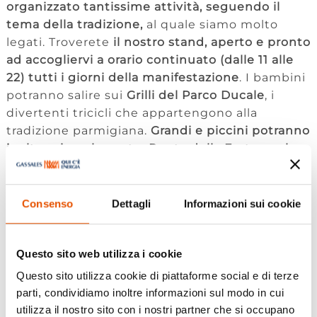
organizzato tantissime attività, seguendo il
tema della tradizione,
al quale siamo molto
legati. Troverete
il nostro stand, aperto e pronto
ad accogliervi a orario continuato (dalle 11 alle
22) tutti i giorni della manifestazione
. I bambini
potranno salire sui
Grilli del Parco Ducale
, i
divertenti tricicli che appartengono alla
tradizione parmigiana.
Grandi e piccini potranno
inoltre girare la nostra Ruota della Fortuna che
permetterà ai partecipanti di vincere alcuni
gadget targati Gas Sales
.
Consenso
Dettagli
Informazioni sui cookie
Nel segno del divertimento ma soprattutto
della tradizione, organizziamo anche un
torneo
di briscola, domani – sabato 30 maggio: partirà
Questo sito web utilizza i cookie
alle ore 15 con possibilità di iscriversi anche in
Questo sito utilizza cookie di piattaforme social e di terze
loco il giorno stesso
(l’iscrizione è gratuita). In
parti, condividiamo inoltre informazioni sul modo in cui
alternativa, ci si può preiscrivere con form on
utilizza il nostro sito con i nostri partner che si occupano