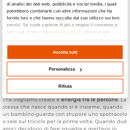
line dal sito del Parma Street Food. E poi vi
di analisi dei dati web, pubblicità e social media, i quali
attende una grande sorpresa nell’ultimo giorno
potrebbero combinarle con altre informazioni che ha
di festival,
martedì 2 giugno: l’incontro con le
fornito loro o che hanno raccolto dal suo utilizzo sui loro
vecchie glorie del Parma Calcio
che potrete
servizi. Se vuole saperne di più o negare il consenso a
trovare al nostro stand, dove scatteranno selfie
tutti o ad alcuni cookie
clicchi qui
. Il consenso può
e foto con voi e potranno raccontarvi aneddoti e
essere espresso cliccando sul tasto "Accetta tutti". Se
rispondere a tutte le vostre curiosità. Una
non vuole i cookie di profilazione può negare il consenso
grande occasione, resa possibile dalla nostra
Accetta tutti
cliccando sul tasto "Rifiuta"
partnership con Parma Calcio e Parma
Academy, di cui siamo sponsor.
Personalizza
Sono questi gli
eventi che ci piace sostenere:
quelli in cui l’entusiasmo e la spensieratezza
Rifiuta
delle persone si colgono all’istante
. Perché ciò
che vogliamo creare è
energia tra le persone
. La
stessa che nasce quando si è insieme, quando
un bambino guarda con stupore uno spettacolo
o sale sul triciclo per la prima volta. Quando due
amici decidono di fare squadra e mettersi in