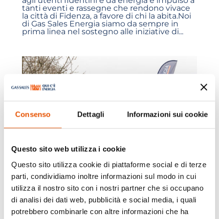
agli utenti fidentini e dà energia e impulso a
tanti eventi e rassegne che rendono vivace
la città di Fidenza, a favore di chi la abita.Noi
di Gas Sales Energia siamo da sempre in
prima linea nel sostegno alle iniziative di...
Consenso
Dettagli
Informazioni sui cookie
Questo sito web utilizza i cookie
Questo sito utilizza cookie di piattaforme social e di terze
parti, condividiamo inoltre informazioni sul modo in cui
Gas Sales Energia promuove la
forestazione urbana a Fidenza: 1000
utilizza il nostro sito con i nostri partner che si occupano
nuovi alberi per la città
di analisi dei dati web, pubblicità e social media, i quali
da
Gestore Admin
|
Mar 21, 2025
|
Fidenza News
,
News
potrebbero combinarle con altre informazioni che ha