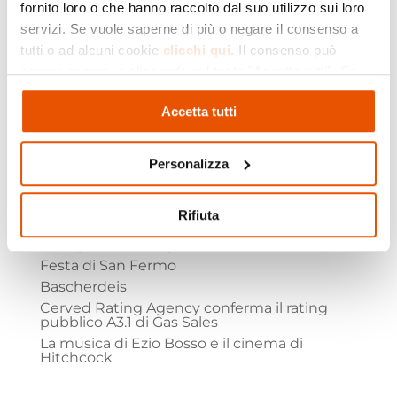
fornito loro o che hanno raccolto dal suo utilizzo sui loro
Si è tenuta oggi a Fidenza l’inaugurazione
servizi. Se vuole saperne di più o negare il consenso a
del nuovo intervento di forestazione
promosso da Gas Sales Energia in
tutti o ad alcuni cookie
clicchi qui
. Il consenso può
collaborazione con l’amministrazione
essere espresso cliccando sul tasto "Accetta tutti". Se
comunale. Il progetto ha portato alla
piantumazione di 1.000 alberi autoctoni in
non vuole i cookie di profilazione può negare il consenso
un’area di circa un ettaro, con...
Accetta tutti
cliccando sul tasto "Rifiuta"
Personalizza
Rifiuta
Articoli recenti
Ferragosto di Cangelasio
Festa di San Fermo
Bascherdeis
Cerved Rating Agency conferma il rating
pubblico A3.1 di Gas Sales
La musica di Ezio Bosso e il cinema di
Hitchcock