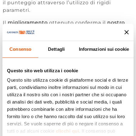
il punteggio attraverso l’utilizzo di rigidi
parametri.
Il
miglioramento
ottenuto conferma il
nostro
impegno
verso il tema della
sostenibilità
, un
percorso in continua evoluzione, alimentato da
numerose iniziative
intraprese nel corso
Consenso
Dettagli
Informazioni sui cookie
dell’anno nei vari ambiti oggetto di analisi:
Ambiente:
viene valutata positivamente la
Questo sito web utilizza i cookie
certificazione annuale della
nostra carbon
Questo sito utilizza cookie di piattaforme social e di terze
footprint
che considera anche le emissioni
parti, condividiamo inoltre informazioni sul modo in cui
indirette e la
compensazione totale delle
utilizza il nostro sito con i nostri partner che si occupano
nostre emissioni
nonché l’incremento
della
di analisi dei dati web, pubblicità e social media, i quali
quota di energia green venduta.
Il report
potrebbero combinarle con altre informazioni che ha
segnala inoltre positivamente il nostro
fornito loro o che hanno raccolto dal suo utilizzo sui loro
impatto sul territorio riconoscendoci una
servizi. Se vuole saperne di più o negare il consenso a
forte capacità redistributiva del valore
tutti o ad alcuni cookie
clicchi qui
. Il consenso può