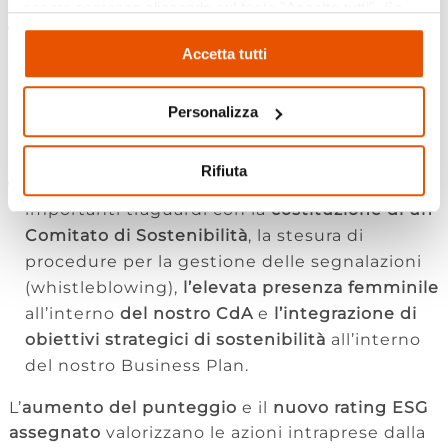
economico generato.
essere espresso cliccando sul tasto "Accetta tutti". Se
Sociale:
in questo ambito
si registra una
non vuole i cookie di profilazione può negare il consenso
crescita del punteggio legata all’incremento
Accetta tutti
cliccando sul tasto "Rifiuta"
dei piani di formazione
erogati ai dipendenti e
all’ottenimento della certificazione UNI PdR
,
Personalizza
un importante riconoscimento per la parità di
genere.
Rifiuta
Governance:
anche qui sono stati raggiunti
importanti traguardi con la
costituzione di un
Comitato di Sostenibilità
, la stesura di
procedure per la gestione delle segnalazioni
(whistleblowing),
l’elevata presenza femminile
all’interno
del nostro CdA
e
l’integrazione di
obiettivi strategici di sostenibilità
all’interno
del nostro Business Plan.
L’
aumento del punteggio
e il
nuovo rating ESG
assegnato
valorizzano le azioni intraprese dalla