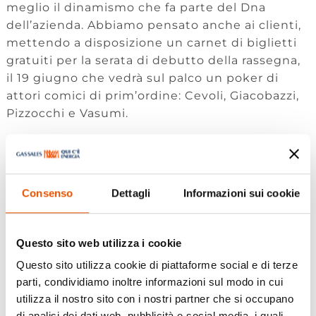
meglio il dinamismo che fa parte del Dna
dell’azienda. Abbiamo pensato anche ai clienti,
mettendo a disposizione un carnet di biglietti
gratuiti per la serata di debutto della rassegna,
il 19 giugno che vedrà sul palco un poker di
attori comici di prim’ordine: Cevoli, Giacobazzi,
Pizzocchi e Vasumi.
La rassegna estiva proseguirà con il cantautore
Enrico Nigiotti, Cristiano De André celebre figlio
d’arte, il padre del neomelodico napoletano
Consenso
Dettagli
Informazioni sui cookie
Nino D’Angelo, l’intramontabile Antonello
Venditti per i 40 anni da “Notte prima degli
esami”, la divina Loredana Bertè, ed ancora
Questo sito web utilizza i cookie
Marco Masini con le sue sonorità raffinate e i
testi intensi, lo scrittore nomade digitale
Questo sito utilizza cookie di piattaforme social e di terze
parti, condividiamo inoltre informazioni sul modo in cui
Gianluca Gotto, Francesco Gabbani pronto a
utilizza il nostro sito con i nostri partner che si occupano
condividere la sua carica con il pubblico, Alfa
di analisi dei dati web, pubblicità e social media, i quali