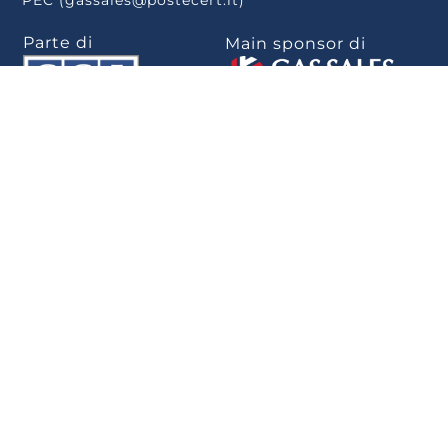
Parte di
Main sponsor di
Scarica la app
.
Privacy Policy
–
Cookie Policy
–
Rivedi le tue
scelte sui cookie
–
Note Legali
–
Privacy
–
Whistleblowing
–
Politica per la
parità di genere
–
Informativa Whistleblowing
–
Dichiarazione di
accessibilità
Sviluppato da