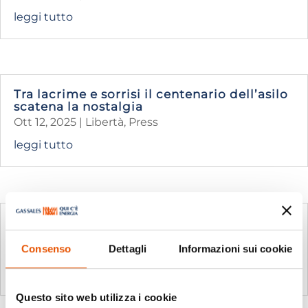
leggi tutto
Tra lacrime e sorrisi il centenario dell’asilo
scatena la nostalgia
Ott 12, 2025
|
Libertà
,
Press
leggi tutto
Koons libera l’energia della pop art tra le
sale affrescate del Settecento
Consenso
Dettagli
Informazioni sui cookie
Ott 8, 2025
|
Libertà
,
Press
leggi tutto
Questo sito web utilizza i cookie