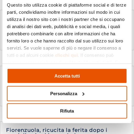
Questo sito utilizza cookie di piattaforme social e di terze
parti, condividiamo inoltre informazioni sul modo in cui
Balloons & Wonders oggi l’inaugurazione
utilizza il nostro sito con i nostri partner che si occupano
della mostra di Koons
di analisi dei dati web, pubblicità e social media, i quali
Ott 4, 2025
|
Libertà
,
Press
potrebbero combinarle con altre informazioni che ha
leggi tutto
fornito loro o che hanno raccolto dal suo utilizzo sui loro
servizi. Se vuole saperne di più o negare il consenso a
tutti o ad alcuni cookie
clicchi qui
. Il consenso può
essere espresso cliccando sul tasto "Accetta tutti". Se
non vuole i cookie di profilazione può negare il consenso
“Una gita nell’energia” se le fonti
Accetta tutti
cliccando sul tasto "Rifiuta"
rinnovabili si imparano col teatro
Set 26, 2025
|
Libertà
,
Press
,
Progetto Teatro
Personalizza
leggi tutto
Rifiuta
Fiorenzuola, ricucita la ferita dopo i