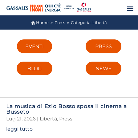
Home
Press
Categoria: Libertà

9
9
EVENTI
PRESS
BLOG
NEWS
La musica di Ezio Bosso sposa il cinema a
Busseto
Lug 21, 2026
|
Libertà
,
Press
leggi tutto