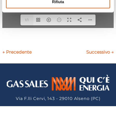
Rifiuta
1/1
←
Precedente
Successivo
→
Via F.lli Cervi, 143 - 29010 Alseno (PC)
GAS SALES SRL