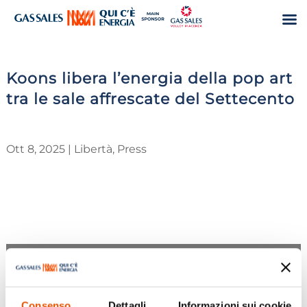
DearFlip: Loading PDF
Koons libera l’energia della pop art
44% ...
tra le sale affrescate del Settecento
Ott 8, 2025
|
Libertà
,
Press
Consenso
Dettagli
Informazioni sui cookie