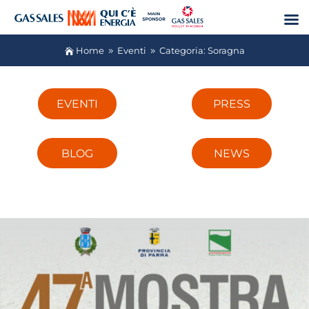
Home
Eventi
Categoria: Soragna

9
9
EVENTI
PRESS
BLOG
NEWS