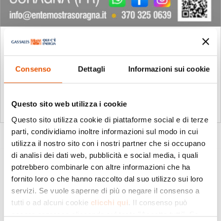
Mostra dell’Artigianato, Produzione e
Commercio di Soragna
Mag 1, 2026
|
Eventi
,
Soragna
Consenso
Dettagli
Informazioni sui cookie
Abbiamo il piacere di invitarVi a partecipare alla
47esima edizione della...
Questo sito web utilizza i cookie
leggi tutto
Questo sito utilizza cookie di piattaforme social e di terze
parti, condividiamo inoltre informazioni sul modo in cui
utilizza il nostro sito con i nostri partner che si occupano
di analisi dei dati web, pubblicità e social media, i quali
potrebbero combinarle con altre informazioni che ha
fornito loro o che hanno raccolto dal suo utilizzo sui loro
servizi. Se vuole saperne di più o negare il consenso a
tutti o ad alcuni cookie
clicchi qui
. Il consenso può
essere espresso cliccando sul tasto "Accetta tutti". Se