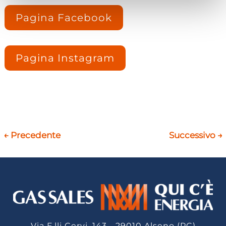
Pagina Facebook
Pagina Instagram
←
Precedente
Successivo
→
Via F.lli Cervi, 143 - 29010 Alseno (PC)