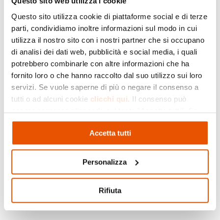
Questo sito web utilizza i cookie
Abbiamo il piacere di invitarVi a partecipare alla
47esima edizione della Mostra dell’artigianato,
Questo sito utilizza cookie di piattaforme social e di terze
agricoltura e commercio, che si svolgerà a
parti, condividiamo inoltre informazioni sul modo in cui
Soragna nei giorni 1, 2, 3 Maggio 2026.
utilizza il nostro sito con i nostri partner che si occupano
Durante il festival, gli espositori e artigiani
di analisi dei dati web, pubblicità e social media, i quali
potrebbero combinarle con altre informazioni che ha
presenteranno i loro prodotti, mentre il
fornito loro o che hanno raccolto dal suo utilizzo sui loro
mercato di qualità ASCOM offrirà prodotti locali
servizi. Se vuole saperne di più o negare il consenso a
di alta qualità. Potrete inoltre partecipare ad
tutti o ad alcuni cookie
clicchi qui
. Il consenso può
eventi come il mercatino dell’ingegno, la
essere espresso cliccando sul tasto "Accetta tutti". Se
cottura del Parmigiano e concerti e spettacoli
non vuole i cookie di profilazione può negare il consenso
per le vie del paese. Gas Sales vi aspetta per
Accetta tutti
cliccando sul tasto "Rifiuta"
riscoprire le radici locali e creare nuovi ricordi
indimenticabili.
Personalizza
Rifiuta
Visita il sito