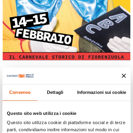
Zobia
Consenso
Dettagli
Informazioni sui cookie
Feb 14, 2026
|
Eventi
,
Fiorenzuola D'Arda
,
Parma
Questo sito web utilizza i cookie
Questo sito utilizza cookie di piattaforme social e di terze
Maschere, carri e divertimento vi aspettano il 14
parti, condividiamo inoltre informazioni sul modo in cui
e 15 febbraio a Fiorenzuola D’Arda. Ritorna la