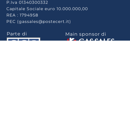
P.Iva 01340300332
Capitale Sociale euro 10.000.000,00
REA : 1794958
PEC (gassales@postecert.it)
Parte di
Main sponsor di
Scarica la app
.
Privacy Policy
–
Cookie Policy
–
Rivedi le tue
scelte sui cookie
–
Note Legali
–
Privacy
–
Whistleblowing
–
Politica per la
parità di genere
–
Informativa Whistleblowing
–
Dichiarazione di