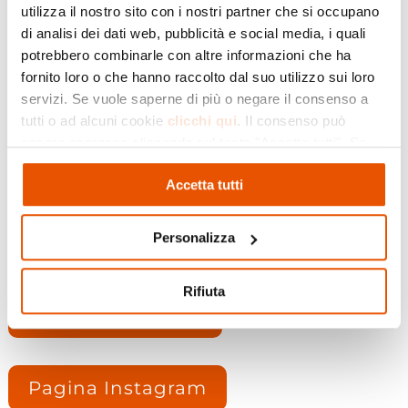
utilizza il nostro sito con i nostri partner che si occupano
“Zobia”: lo storico Carnevale arrivato al suo 43°
di analisi dei dati web, pubblicità e social media, i quali
Palio. Un vero e proprio teatro a cielo aperto
potrebbero combinarle con altre informazioni che ha
che invade le vie del centro, dal tardo medioevo
fornito loro o che hanno raccolto dal suo utilizzo sui loro
ad oggi, e dove ognuno si improvvisa attore
servizi. Se vuole saperne di più o negare il consenso a
interagendo con il pubblico attraverso battute
tutti o ad alcuni cookie
clicchi qui
. Il consenso può
e sketch dialettali. Non mancate
essere espresso cliccando sul tasto "Accetta tutti". Se
assolutamente!
non vuole i cookie di profilazione può negare il consenso
Accetta tutti
cliccando sul tasto "Rifiuta"
Personalizza
Visita il sito
Rifiuta
Pagina Facebook
Pagina Instagram