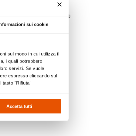
 Vi aspettiamo!
o “Il Borgo Mascherato” è
 febbraio
Informazioni sui cookie
ni sul modo in cui utilizza il
a, i quali potrebbero
loro servizi. Se vuole
sere espresso cliccando sul
l tasto "Rifiuta"
k
Accetta tutti