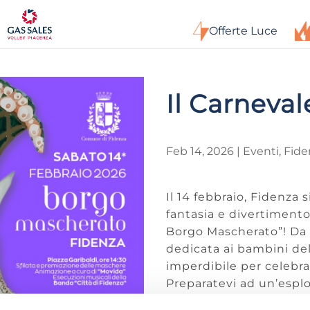
Offerte Luce
Il Carneva
Feb 14, 2026
|
Eventi
,
Fide
Il 14 febbraio, Fidenza 
fantasia e divertimento 
Borgo Mascherato”! Da a
dedicata ai bambini de
imperdibile per celebrar
Preparatevi ad un’esplos
parata di maschere origi