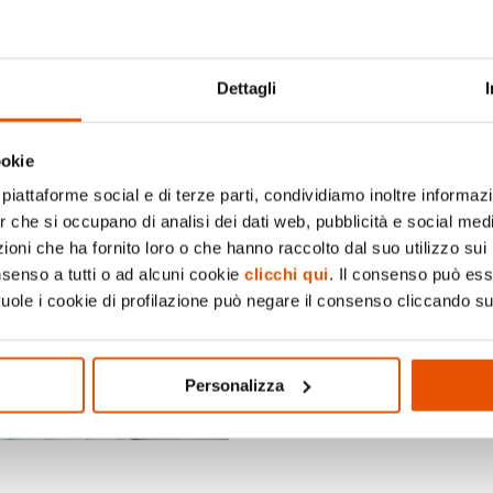
di festeggiare insieme.
Causa maltempo l’event
rimandato a martedì 17
Dettagli
ookie
piattaforme social e di terze parti, condividiamo inoltre informazio
er che si occupano di analisi dei dati web, pubblicità e social medi
Visita il sito
oni che ha fornito loro o che hanno raccolto dal suo utilizzo sui 
nsenso a tutti o ad alcuni cookie
clicchi qui
. Il consenso può es
vuole i cookie di profilazione può negare il consenso cliccando su
Pagina Faceboo
Personalizza