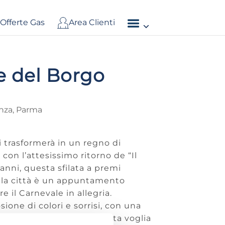
Offerte Gas
Area Clienti
le del Borgo
nza
,
Parma
si trasformerà in un regno di
con l’attesissimo ritorno de “Il
nni, questa sfilata a premi
lla città è un appuntamento
e il Carnevale in allegria.
ione di colori e sorrisi, con una
nali, carri allegorici e tanta voglia