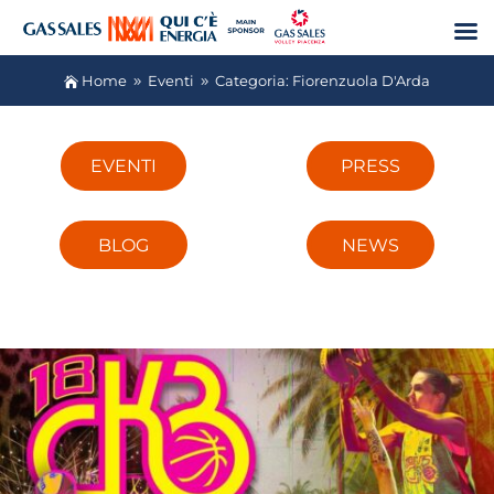
Home
Eventi
Categoria: Fiorenzuola D'Arda

9
9
EVENTI
PRESS
BLOG
NEWS