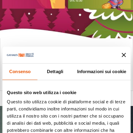
Mercatini di Natale
Dic 13, 2025
|
Eventi
,
Fiorenzuola D'Arda
A Fiorenzuola D’Arda, l’atmosfera natalizia si vivrà
Consenso
Dettagli
Informazioni sui cookie
intensamente partendo dal...
leggi tutto
Questo sito web utilizza i cookie
Questo sito utilizza cookie di piattaforme social e di terze
parti, condividiamo inoltre informazioni sul modo in cui
utilizza il nostro sito con i nostri partner che si occupano
di analisi dei dati web, pubblicità e social media, i quali
potrebbero combinarle con altre informazioni che ha