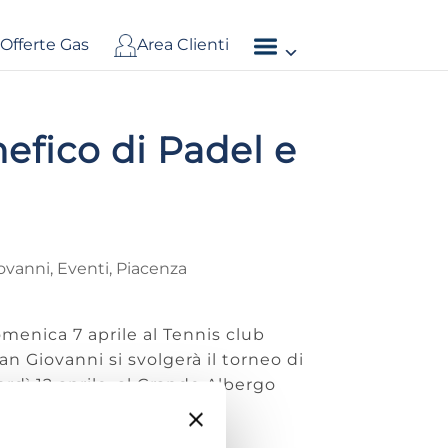
Offerte Gas
Area Clienti
efico di Padel e
iovanni
,
Eventi
,
Piacenza
menica 7 aprile al Tennis club
n Giovanni si svolgerà il torneo di
rdì 12 aprile, al Grande Albergo
a cena benefica con la
 e con alcuni momenti di