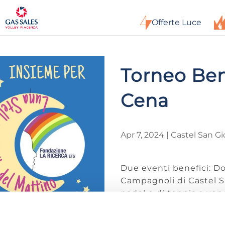
Offerte Luce
Torneo Ben
Cena
Apr 7, 2024
|
Castel San G
Due eventi benefici: Do
Campagnoli di Castel Sa
padel e di tennis e vene
Roma, è in programma l
premiazione del torneo