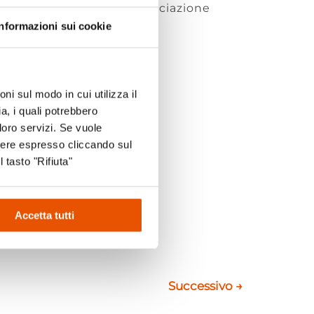
vato sarà devoluto all’Associazione
iamo numerosi!
Informazioni sui cookie
ni sul modo in cui utilizza il
a, i quali potrebbero
loro servizi. Se vuole
sere espresso cliccando sul
l tasto "Rifiuta"
Accetta tutti
Successivo
→