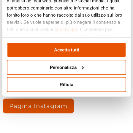
di analisi dei dati web, pubblicità e social media, i quali
talk, approfondimenti, progetti per le scuole,
potrebbero combinarle con altre informazioni che ha
laboratori per bambini, spettacoli e concerti,
fornito loro o che hanno raccolto dal suo utilizzo sui loro
mercati, camminate guidate alla scoperta del
servizi. Se vuole saperne di più o negare il consenso a
tutti o ad alcuni cookie
clicchi qui
. Il consenso può
territorio. Non mancate!
essere espresso cliccando sul tasto "Accetta tutti". Se
non vuole i cookie di profilazione può negare il consenso
Accetta tutti
cliccando sul tasto "Rifiuta"
Visita il sito
Personalizza
Pagina Facebook
Rifiuta
Pagina Instagram