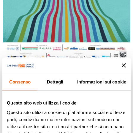
Consenso
Dettagli
Informazioni sui cookie
Francigena Fidenza Festival
Questo sito web utilizza i cookie
Apr 11, 2024
|
Eventi
,
Fidenza
Questo sito utilizza cookie di piattaforme social e di terze
parti, condividiamo inoltre informazioni sul modo in cui
Il Francigena Fidenza Festival vi attende dall’11
utilizza il nostro sito con i nostri partner che si occupano
al 14 aprile. Oltre 50 eventi: mostre, incontri,