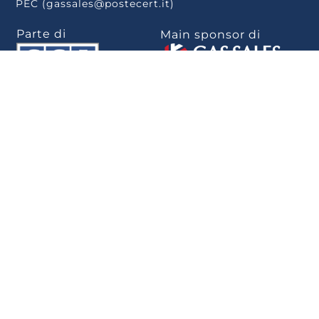
PEC (gassales@postecert.it)
Parte di
Main sponsor di
Scarica la app
.
Privacy Policy
–
Cookie Policy
–
Rivedi le tue
scelte sui cookie
–
Note Legali
–
Privacy
–
Whistleblowing
–
Politica per la
parità di genere
–
Informativa Whistleblowing
–
Dichiarazione di
accessibilità
Sviluppato da