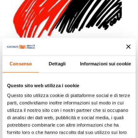
Consenso
Dettagli
Informazioni sui cookie
Stagione Teatrale “Teatro Verdi”
Questo sito web utilizza i cookie
Questo sito utilizza cookie di piattaforme social e di terze
Ott 8, 2024
|
Eventi
,
Fiorenzuola D'Arda
parti, condividiamo inoltre informazioni sul modo in cui
utilizza il nostro sito con i nostri partner che si occupano
La nuova Stagione Teatrale 2024/2025 del
di analisi dei dati web, pubblicità e social media, i quali
Teatro Verdi di Fiorenzuola D’Arda sarà un
potrebbero combinarle con altre informazioni che ha
omaggio all’immaginazione, alla fantasia e
fornito loro o che hanno raccolto dal suo utilizzo sui loro
all’arte del racconto, caratteristiche che fanno