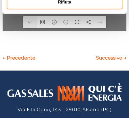
Rifiuta
1/1
←
Precedente
Successivo
→
Via F.lli Cervi, 143 - 29010 Alseno (PC)
GAS SALES SRL