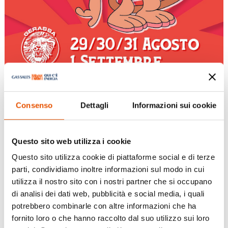
Consenso
Dettagli
Informazioni sui cookie
Questo sito web utilizza i cookie
Festa “La Gerassa”
Questo sito utilizza cookie di piattaforme social e di terze
parti, condividiamo inoltre informazioni sul modo in cui
utilizza il nostro sito con i nostri partner che si occupano
Ago 28, 2025
|
Eventi
,
Fiorenzuola D'Arda
di analisi dei dati web, pubblicità e social media, i quali
potrebbero combinarle con altre informazioni che ha
La Gerassa torna a fare festa, dal 29 agosto al 1°
fornito loro o che hanno raccolto dal suo utilizzo sui loro