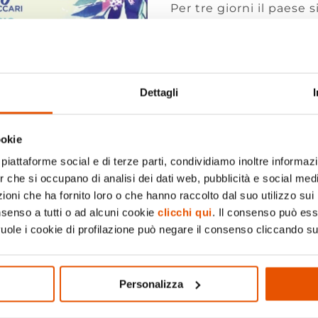
Per tre giorni il paese 
incontro tra cultura, e
stand, attività e momen
Un’occasione per scopri
vivere un’esperienza aut
Dettagli
spettacoli e tanto alt
ookie
piattaforme social e di terze parti, condividiamo inoltre informazio
er che si occupano di analisi dei dati web, pubblicità e social medi
Visita il sito
oni che ha fornito loro o che hanno raccolto dal suo utilizzo sui 
nsenso a tutti o ad alcuni cookie
clicchi qui
. Il consenso può es
vuole i cookie di profilazione può negare il consenso cliccando su
Pagina Faceboo
Personalizza
Pagina Instagra