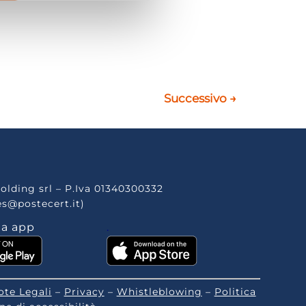
Successivo
→
olding srl – P.Iva 01340300332
es@postecert.it)
la app
.
ote Legali
–
Privacy
–
Whistleblowing
–
Politica