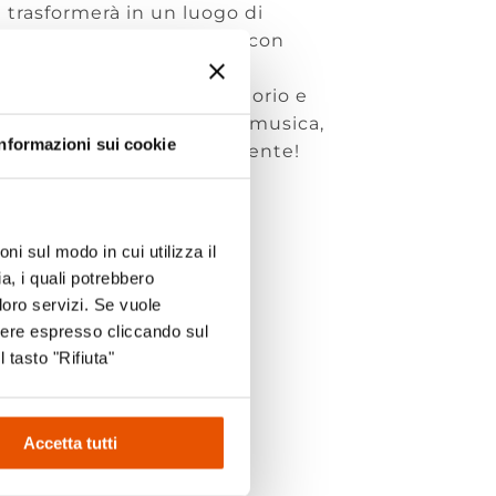
si trasformerà in un luogo di
nogastronomia e socialità, con
ti di intrattenimento.
re le eccellenze del territorio e
entica, tra storia, gusto, musica,
Informazioni sui cookie
ro. Non mancate assolutamente!
ni sul modo in cui utilizza il
a, i quali potrebbero
loro servizi. Se vuole
sere espresso cliccando sul
l tasto "Rifiuta"
k
Accetta tutti
m