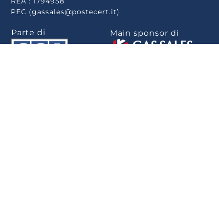
REA : 1794958
PEC (gassales@postecert.it)
Parte di
Main sponsor di
Scarica la app
.
Privacy Policy
–
Cookie Policy
–
Rivedi le tue
scelte sui cookie
–
Note Legali
–
Privacy
–
Whistleblowing
–
Politica per la
parità di genere
–
Informativa Whistleblowing
–
Dichiarazione di
accessibilità