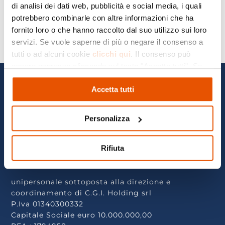
di analisi dei dati web, pubblicità e social media, i quali
potrebbero combinarle con altre informazioni che ha
fornito loro o che hanno raccolto dal suo utilizzo sui loro
←
Precedente
Successivo
→
servizi. Se vuole saperne di più o negare il consenso a
tutti o ad alcuni cookie
clicchi qui
. Il consenso può
essere espresso cliccando sul tasto "Accetta tutti". Se
non vuole i cookie di profilazione può negare il consenso
Accetta tutti
cliccando sul tasto "Rifiuta"
Personalizza
Via F.lli Cervi, 143 - 29010 Alseno (PC)
Rifiuta
GAS SALES SRL
unipersonale sottoposta alla direzione e
coordinamento di C.G.I. Holding srl
P.Iva 01340300332
Capitale Sociale euro 10.000.000,00