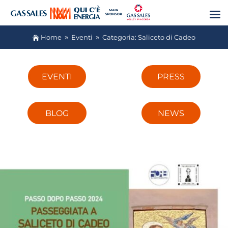
Home
Eventi
Categoria: Saliceto di Cadeo

9
9
EVENTI
PRESS
BLOG
NEWS