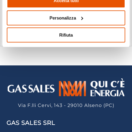
Accetta tutti
cliccando sul tasto "Rifiuta"
Passeggiata a Saliceto di Cadeo
Ott 6, 2024
|
Eventi
,
Saliceto di Cadeo
Personalizza
Gas Sales Energia vi aspetta, domenica 6 ottobre
alle ore 9.00, per una...
Rifiuta
leggi tutto
Via F.lli Cervi, 143 - 29010 Alseno (PC)
GAS SALES SRL