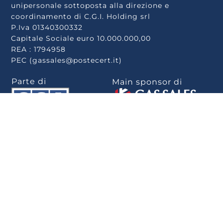
unipersonale sottoposta alla direzione e
coordinamento di C.G.I. Holding srl
P.Iva 01340300332
Capitale Sociale euro 10.000.000,00
REA : 1794958
PEC (gassales@postecert.it)
Parte di
Main sponsor di
Scarica la app
.
Privacy Policy
–
Cookie Policy
–
Rivedi le tue
scelte sui cookie
–
Note Legali
–
Privacy
–