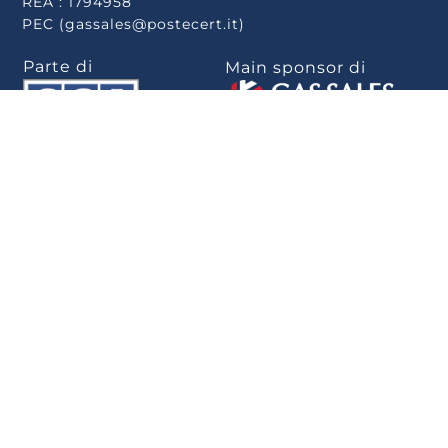
REA : 1794958
PEC (gassales@postecert.it)
Parte di
Main sponsor di
Scarica la app
.
Privacy Policy
–
Cookie Policy
–
Rivedi le tue
scelte sui cookie
–
Note Legali
–
Privacy
–
Whistleblowing
–
Politica per la
parità di genere
–
Informativa Whistleblowing
–
Dichiarazione di
accessibilità