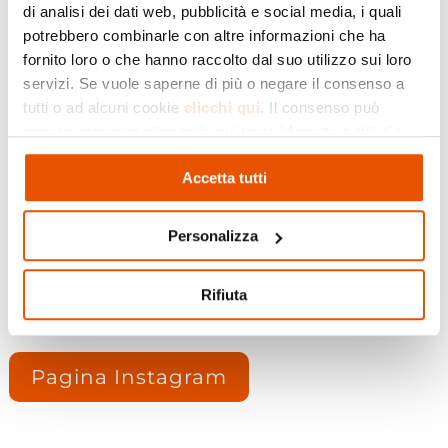
di analisi dei dati web, pubblicità e social media, i quali
sapori del territorio, musica, incontri e momenti
potrebbero combinarle con altre informazioni che ha
da vivere nel cuore della città. L’iniziativa mira a
fornito loro o che hanno raccolto dal suo utilizzo sui loro
richiamare anche in primavera la fantastica
servizi. Se vuole saperne di più o negare il consenso a
atmosfera che si respira per la festa patronale
tutti o ad alcuni cookie
clicchi qui
. Il consenso può
della Città, che si svolge ad ottobre e che
essere espresso cliccando sul tasto "Accetta tutti". Se
celebra i sapori e la comunità locale. Non
non vuole i cookie di profilazione può negare il consenso
mancate!
Accetta tutti
cliccando sul tasto "Rifiuta"
Personalizza
Pagina Facebook
Rifiuta
Pagina Instagram