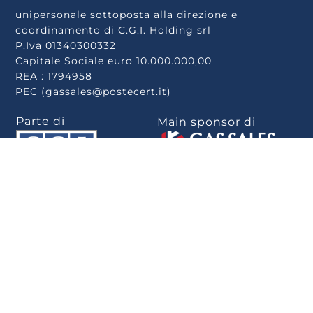
unipersonale sottoposta alla direzione e
coordinamento di C.G.I. Holding srl
P.Iva 01340300332
Capitale Sociale euro 10.000.000,00
REA : 1794958
PEC (gassales@postecert.it)
Parte di
Main sponsor di
Scarica la app
.
Privacy Policy
–
Cookie Policy
–
Rivedi le tue
scelte sui cookie
–
Note Legali
–
Privacy
–