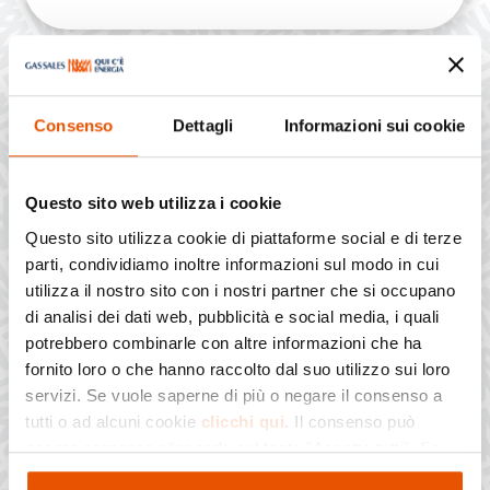
Consenso
Dettagli
Informazioni sui cookie
ATTENZIONE ALLE
Questo sito web utilizza i cookie
TELEFONATE SOSPETTE
Questo sito utilizza cookie di piattaforme social e di terze
parti, condividiamo inoltre informazioni sul modo in cui
Leggi i nostri consigli per difenderti
utilizza il nostro sito con i nostri partner che si occupano
dalle truffe telefoniche.
di analisi dei dati web, pubblicità e social media, i quali
potrebbero combinarle con altre informazioni che ha
fornito loro o che hanno raccolto dal suo utilizzo sui loro
APPROFONDISCI
servizi. Se vuole saperne di più o negare il consenso a
tutti o ad alcuni cookie
clicchi qui
. Il consenso può
essere espresso cliccando sul tasto "Accetta tutti". Se
non vuole i cookie di profilazione può negare il consenso