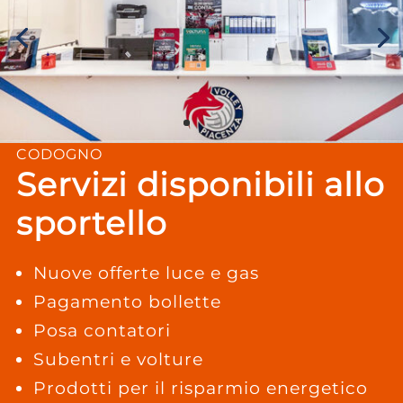
CODOGNO
Servizi disponibili allo
sportello
Nuove offerte luce e gas
Pagamento bollette
Posa contatori
Subentri e volture
Prodotti per il risparmio energetico