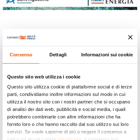
Spettacolo Teatrale “Iliade” Scuola
Sant’Agostino
Consenso
Dettagli
Informazioni sui cookie
Apr 4, 2025
|
Eventi
Questo sito web utilizza i cookie
Gas Sales Energia vi aspetta venerdì 4 aprile,
Questo sito utilizza cookie di piattaforme social e di terze
alle ore 18.30, presso l’Auditorium Terme Zoia di
parti, condividiamo inoltre informazioni sul modo in cui
Parco Mazzini a Salsomaggiore Terme. Gli alunni
utilizza il nostro sito con i nostri partner che si occupano
di analisi dei dati web, pubblicità e social media, i quali
delle classi seconde, della Scuola Secondaria di
potrebbero combinarle con altre informazioni che ha
primo grado “Sant’Agostino”, si esibiranno nello
fornito loro o che hanno raccolto dal suo utilizzo sui loro
spettacolo teatrale “Iliade”. Sarà un’occasione
servizi. Se vuole saperne di più o negare il consenso a
per riscoprire la cultura Epica!
tutti o ad alcuni cookie
clicchi qui
. Il consenso può