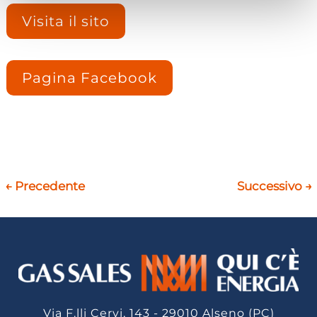
Visita il sito
Pagina Facebook
←
Precedente
Successivo
→
Via F.lli Cervi, 143 - 29010 Alseno (PC)