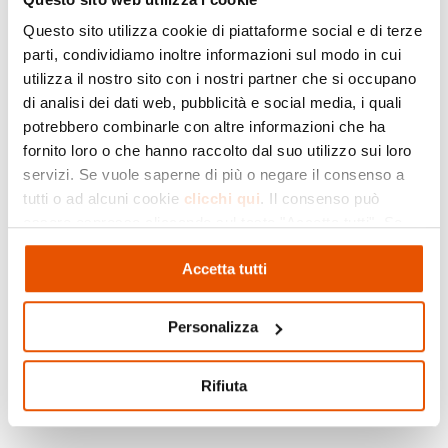
“Il mare porta sempre qualcosa” è il filo
conduttore di un progetto di pace che unisce
Questo sito utilizza cookie di piattaforme social e di terze
parti, condividiamo inoltre informazioni sul modo in cui
scrittura, teatro e musica, nato attorno alla
utilizza il nostro sito con i nostri partner che si occupano
pubblicazione del libro “Azur del mare”. Ad
di analisi dei dati web, pubblicità e social media, i quali
illustrarlo, giovedì 30 gennaio, saranno i
potrebbero combinarle con altre informazioni che ha
protagonisti che ne compongono il tassello, in
fornito loro o che hanno raccolto dal suo utilizzo sui loro
occasione della serata che apre le iniziative del
servizi. Se vuole saperne di più o negare il consenso a
Mese della Pace dell’Azione Cattolica diocesana.
tutti o ad alcuni cookie
clicchi qui
. Il consenso può
Il salone della parrocchia di San Giuseppe
essere espresso cliccando sul tasto "Accetta tutti". Se
Operaio ospiterà, alle ore 21, una tavola rotonda
non vuole i cookie di profilazione può negare il consenso
promossa insieme ad Ac, Caritas diocesana,
Accetta tutti
cliccando sul tasto "Rifiuta"
associazione “Mondo Aperto” e Camoteca, che
avrà al centro la presentazione del libro di Leili
Personalizza
Maria Kalamian “Azur del mare” e del progetto
teatrale “Emmezero” di Caritas e “Mondo
Aperto”.
Rifiuta