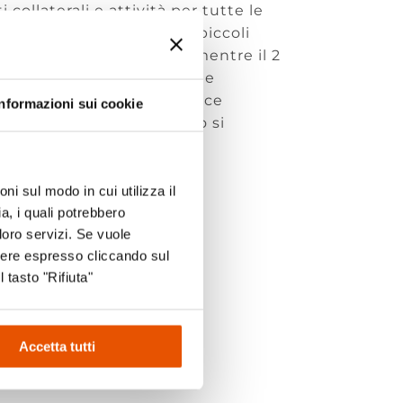
 collaterali e attività per tutte le
Sales, tutti i giorni i più piccoli
i Grilli del Parco Ducale, mentre il 2
’Academy del Parma Calcio e
gli anni ’90. Per chi invece
Informazioni sui cookie
vversari, sabato 30 maggio si
scola, adatto a tutti gli
tiamo numerosi!
ni sul modo in cui utilizza il
a, i quali potrebbero
loro servizi. Se vuole
sere espresso cliccando sul
l tasto "Rifiuta"
k
Accetta tutti
m