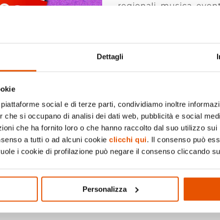
regionali, musica, eventi
età. Presso lo stand Gas 
potranno divertirsi con 
giugno allenarsi con l
conoscere le Legends de
Dettagli
volesse sfidare nuovi a
svolgerà il Torneo di bri
ookie
appassionati. Vi aspet
piattaforme social e di terze parti, condividiamo inoltre informazio
er che si occupano di analisi dei dati web, pubblicità e social medi
oni che ha fornito loro o che hanno raccolto dal suo utilizzo sui 
nsenso a tutti o ad alcuni cookie
clicchi qui
. Il consenso può es
vuole i cookie di profilazione può negare il consenso cliccando su
Pagina Faceboo
Personalizza
Pagina Instagra