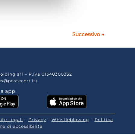
Successivo
→
olding srl – P.Iva 01340300332
es@postecert.it)
la app
.
ote Legali
–
Privacy
–
Whistleblowing
–
Politica
ne di accessibilità