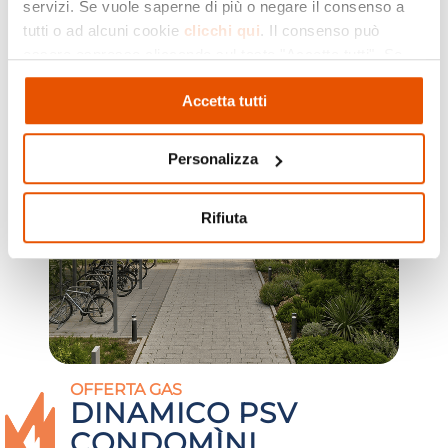
servizi. Se vuole saperne di più o negare il consenso a
tutti o ad alcuni cookie
clicchi qui
. Il consenso può
essere espresso cliccando sul tasto "Accetta tutti". Se
non vuole i cookie di profilazione può negare il consenso
Accetta tutti
cliccando sul tasto "Rifiuta"
Personalizza
Rifiuta
OFFERTA GAS
DINAMICO PSV
CONDOMÌNI