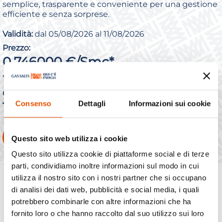
semplice, trasparente e conveniente per una gestione
efficiente e senza sorprese.
Validità:
dal 05/08/2026 al 11/08/2026
Prezzo:
0,746000 €/Smc*
* Contributo al consumo
Quota Fissa:
Consenso
Dettagli
Informazioni sui cookie
180,00 €/PDR/Anno
SCOPRI L'OFFERTA
Questo sito web utilizza i cookie
Questo sito utilizza cookie di piattaforme social e di terze
parti, condividiamo inoltre informazioni sul modo in cui
utilizza il nostro sito con i nostri partner che si occupano
di analisi dei dati web, pubblicità e social media, i quali
potrebbero combinarle con altre informazioni che ha
fornito loro o che hanno raccolto dal suo utilizzo sui loro