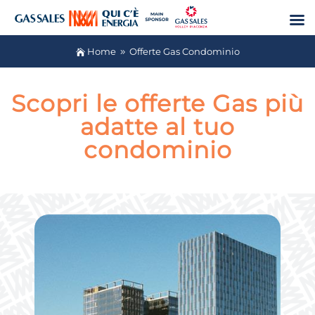
Home
Offerte Gas Condominio

9
Scopri le offerte Gas più
adatte​ al tuo
condominio