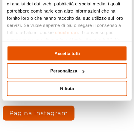
Carnevale del Borgo 2025, un evento che
di analisi dei dati web, pubblicità e social media, i quali
unisce tradizione e divertimento, trasformando
potrebbero combinarle con altre informazioni che ha
il centro storico della città in un gioco di
fornito loro o che hanno raccolto dal suo utilizzo sui loro
maschere e colori. Il cuore pulsante della festa
servizi. Se vuole saperne di più o negare il consenso a
sarà Piazza Garibaldi, dove grandi e piccini
tutti o ad alcuni cookie
clicchi qui
. Il consenso può
troveranno il Castello della Fantasia, il
essere espresso cliccando sul tasto "Accetta tutti". Se
mercatino dell’artigianato e la sfilata in
non vuole i cookie di profilazione può negare il consenso
maschera per i più piccoli. Gas Sales Energia vi
Accetta tutti
cliccando sul tasto "Rifiuta"
aspetta sabato 4 marzo!
Personalizza
Pagina Facebook
Rifiuta
Pagina Instagram