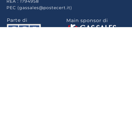
REA : 1794958
PEC (gassales@postecert.it)
Parte di
Main sponsor di
Scarica la app
.
Privacy Policy
–
Cookie Policy
–
Rivedi le tue
scelte sui cookie
–
Note Legali
–
Privacy
–
Whistleblowing
–
Politica per la
parità di genere
–
Informativa Whistleblowing
–
Dichiarazione di
accessibilità