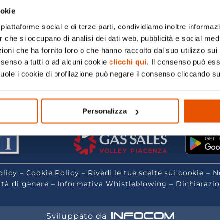
ookie
piattaforme social e di terze parti, condividiamo inoltre informazio
er che si occupano di analisi dei dati web, pubblicità e social medi
oni che ha fornito loro o che hanno raccolto dal suo utilizzo sui 
nsenso a tutti o ad alcuni cookie
clicchi qui
. Il consenso può es
vuole i cookie di profilazione può negare il consenso cliccando su
LES SRL
ale sottoposta alla direzione e coordinamento di C.G.I. H
Sociale euro 10.000.000,00 – REA : 1794958 – PEC (gassal
Personalizza
Main sponsor di
Scarica 
olicy
–
Cookie Policy
–
Rivedi le tue scelte sui cookie
–
N
ità di genere
–
Informativa Whistleblowing
–
Dichiarazio
Sviluppato da