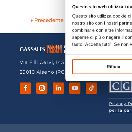
Questo sito web utilizza i c
Questo sito utilizza cookie di 
←
Precedente
nostro sito con i nostri partn
combinarle con altre informazi
saperne di più o negare il co
tasto "Accetta tutti". Se non 
GAS SA
uniperson
Via F.lli Cervi, 143
Capitale 
Rifiuta
29010 Alseno (PC)
Parte di
Privacy P
per la
par