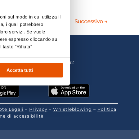
ni sul modo in cui utilizza il
Successivo
→
a, i quali potrebbero
loro servizi. Se vuole
sere espresso cliccando sul
l tasto "Rifiuta"
olding srl – P.Iva 01340300332
es@postecert.it)
Accetta tutti
la app
.
ote Legali
–
Privacy
–
Whistleblowing
–
Politica
ne di accessibilità