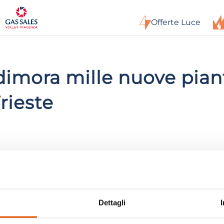
Offerte Luce
imora mille nuove piant
rieste
Dettagli