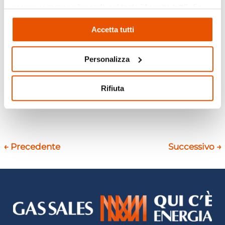
essere espresso cliccando sul tasto "Accetta tutti". Se
al 14 aprile. Oltre 50 eventi: mostre, incontri,
non vuole i cookie di profilazione può negare il consenso
talk, approfondimenti, progetti per le scuole,
Accetta tutti
cliccando sul tasto "Rifiuta"
laboratori per bambini, spettacoli e concerti,
mercati, camminate guidate alla scoperta del
Personalizza
territorio. Non mancate!
Rifiuta
←
Precedente
Successivo
→