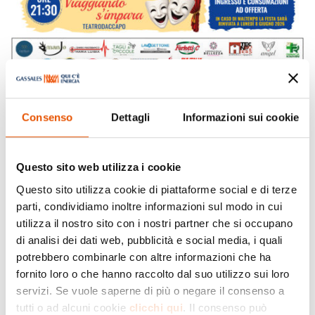
Consenso
Dettagli
Informazioni sui cookie
Questo sito web utilizza i cookie
Questo sito utilizza cookie di piattaforme social e di terze
parti, condividiamo inoltre informazioni sul modo in cui
Festa Sociale
utilizza il nostro sito con i nostri partner che si occupano
di analisi dei dati web, pubblicità e social media, i quali
potrebbero combinarle con altre informazioni che ha
fornito loro o che hanno raccolto dal suo utilizzo sui loro
Giu 7, 2026
|
Eventi
,
Noceto
servizi. Se vuole saperne di più o negare il consenso a
tutti o ad alcuni cookie
clicchi qui
. Il consenso può
Il Francigena Fidenza Festival vi attende dall’11