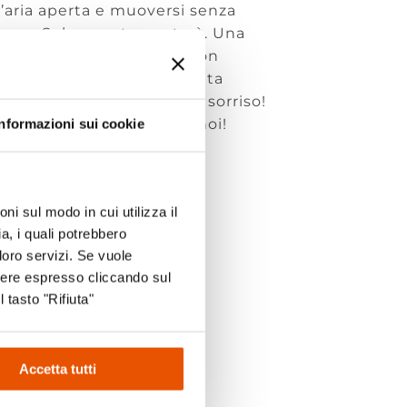
l’aria aperta e muoversi senza
 gare. Solo questo conterà. Una
oco, amicizia e allegria. Non
o numerosi per una giornata
egna del movimento e del sorriso!
orrere e ridere insieme a noi!
Informazioni sui cookie
ni sul modo in cui utilizza il
a, i quali potrebbero
loro servizi. Se vuole
sere espresso cliccando sul
l tasto "Rifiuta"
k
Accetta tutti
m