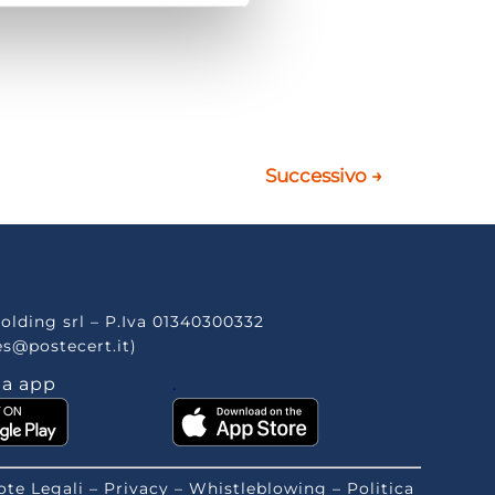
Successivo
→
olding srl – P.Iva 01340300332
es@postecert.it)
la app
.
ote Legali
–
Privacy
–
Whistleblowing
–
Politica