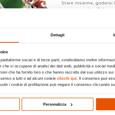
Stare insieme, godersi 
pensare a classifiche o
festa dove lo sport è gi
mancate, vi aspettiam
indimenticabile all’ins
Preparatevi a saltare, c
Dettagli
ookie
piattaforme social e di terze parti, condividiamo inoltre informazio
er che si occupano di analisi dei dati web, pubblicità e social medi
Visita il sito
oni che ha fornito loro o che hanno raccolto dal suo utilizzo sui 
nsenso a tutti o ad alcuni cookie
clicchi qui
. Il consenso può es
vuole i cookie di profilazione può negare il consenso cliccando su
Pagina Faceboo
Personalizza
Pagina Instagra