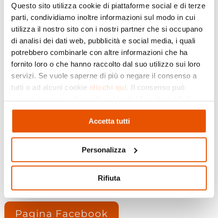
Questo sito utilizza cookie di piattaforme social e di terze
parti, condividiamo inoltre informazioni sul modo in cui
Domenica 16 giugno, alle 21 con ingresso libero,
utilizza il nostro sito con i nostri partner che si occupano
si terrà il Concerto dell’Infiorata: Messa solenne
di analisi dei dati web, pubblicità e social media, i quali
in onore di Santa Cecilia di Charles Gounod. Si
potrebbero combinarle con altre informazioni che ha
esibiranno il Coro Vallongina, il Coro Jacopo da
fornito loro o che hanno raccolto dal suo utilizzo sui loro
Bologna, la Corale Polifonica A. Gavina. Insieme
servizi. Se vuole saperne di più o negare il consenso a
a loro, il Soprano Elena Cattani, il Tenore
tutti o ad alcuni cookie
clicchi qui
. Il consenso può
Federico Bonghi , il Basso Fabio Bonelli,
essere espresso cliccando sul tasto "Accetta tutti". Se
l’orchestra Sinfonica Colli Morenici. Direttore
non vuole i cookie di profilazione può negare il consenso
concertatore sarà Don Roberto Scotti. Vi
Accetta tutti
cliccando sul tasto "Rifiuta"
aspettiamo numerosi!
Personalizza
Visita il sito di Tabiano Terme
Rifiuta
Pagina Facebook