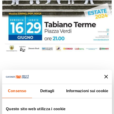
Concerto “Le più belle Canzoni del
Repertorio italiano ed
Internazionale”
Consenso
Dettagli
Informazioni sui cookie
Questo sito web utilizza i cookie
Giu 16, 2024
|
Eventi
,
Tabiano Terme