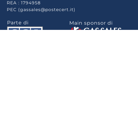
REA : 1794958
PEC (gassales@postecert.it)
Parte di
Main sponsor di
Scarica la app
.
Privacy Policy
–
Cookie Policy
–
Rivedi le tue
scelte sui cookie
–
Note Legali
–
Privacy
–
Whistleblowing
–
Politica per la
parità di genere
–
Informativa Whistleblowing
–
Dichiarazione di
accessibilità