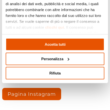
Il Complesso Bandistico Città di Salsomaggiore
di analisi dei dati web, pubblicità e social media, i quali
Terme vi aspetta per una serata speciale, sabato
potrebbero combinarle con altre informazioni che ha
14 giugno, nella splendida cornice di Piazza
fornito loro o che hanno raccolto dal suo utilizzo sui loro
Verdi a Tabiano. Un concerto all’aperto con le
servizi. Se vuole saperne di più o negare il consenso a
più belle melodie del repertorio italiano e
tutti o ad alcuni cookie
clicchi qui
. Il consenso può
internazionale, tra ritmi Swing, Pop e Rock.
essere espresso cliccando sul tasto "Accetta tutti". Se
Un’occasione imperdibile per godersi musica
non vuole i cookie di profilazione può negare il consenso
dal vivo, cultura e convivialità sotto le stelle.
Accetta tutti
cliccando sul tasto "Rifiuta"
Non mancate assolutamente!
Personalizza
Rifiuta
Pagina Facebook
Pagina Instagram