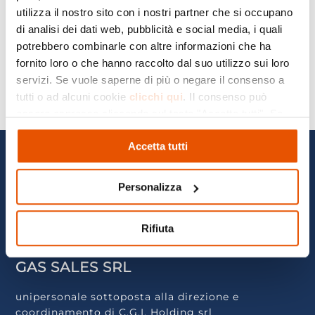
utilizza il nostro sito con i nostri partner che si occupano
Leggi l'articolo completo
di analisi dei dati web, pubblicità e social media, i quali
potrebbero combinarle con altre informazioni che ha
fornito loro o che hanno raccolto dal suo utilizzo sui loro
servizi. Se vuole saperne di più o negare il consenso a
tutti o ad alcuni cookie
clicchi qui
. Il consenso può
←
Precedente
Successivo
→
essere espresso cliccando sul tasto "Accetta tutti". Se
non vuole i cookie di profilazione può negare il consenso
Accetta tutti
cliccando sul tasto "Rifiuta"
Personalizza
Via F.lli Cervi, 143 - 29010 Alseno (PC)
Rifiuta
GAS SALES SRL
unipersonale sottoposta alla direzione e
coordinamento di C.G.I. Holding srl