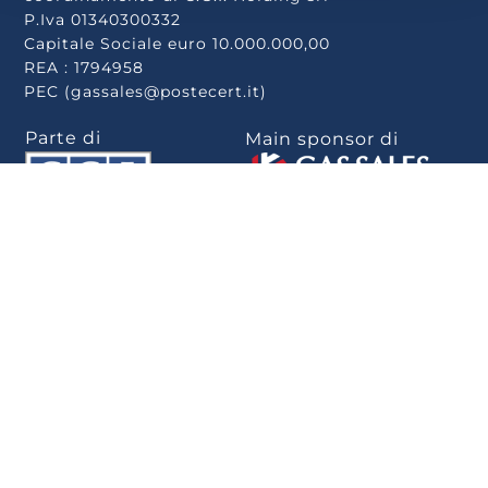
P.Iva 01340300332
Capitale Sociale euro 10.000.000,00
REA : 1794958
PEC (gassales@postecert.it)
Parte di
Main sponsor di
Scarica la app
.
Privacy Policy
–
Cookie Policy
–
Rivedi le tue
scelte sui cookie
–
Note Legali
–
Privacy
–
Whistleblowing
–
Politica per la
parità di genere
–
Informativa Whistleblowing
–
Dichiarazione di